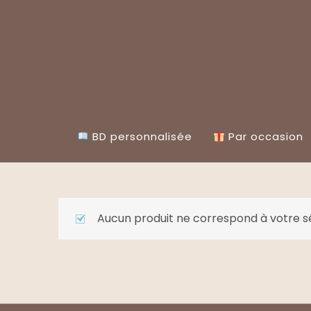
Skip
to
content
BD personnalisée
Par occasion
Aucun produit ne correspond à votre sé