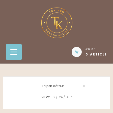
Skip
to
content
€0.00
0 ARTICLE
Tri par défaut
VIEW:
12
24
ALL: