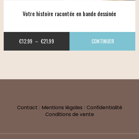
Votre histoire racontée en bande dessinée
PLAGE
€
12.99
–
€
21.99
DE
CE
PRIX :
PRODUIT
€12.99
A
Contact
|
Mentions légales
|
Confidentialité
Conditions de vente
À
PLUSIEURS
€21.99
VARIATIONS.