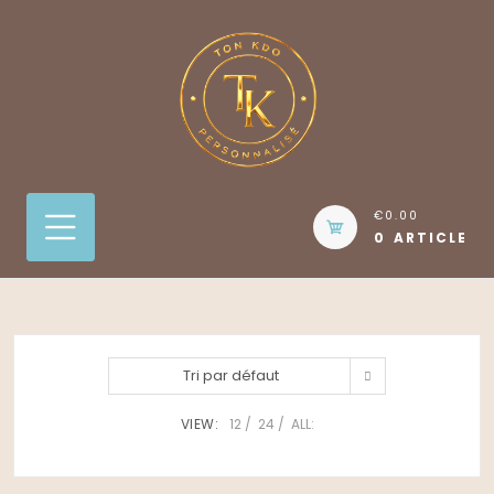
Skip
to
content
€0.00
0 ARTICLE
Tri par défaut
VIEW:
12
24
ALL: