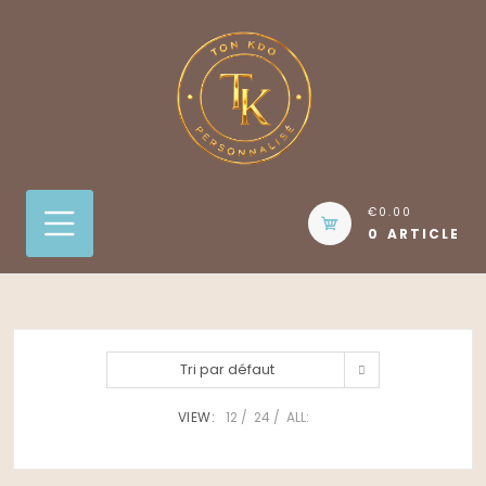
Skip
to
content
€0.00
0 ARTICLE
Tri par défaut
VIEW:
12
24
ALL: