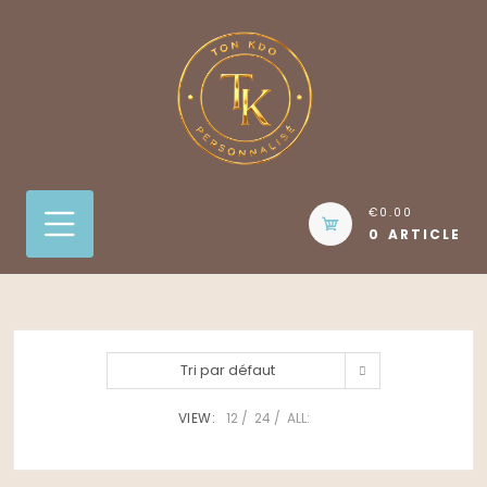
Skip
to
content
€0.00
0 ARTICLE
Tri par défaut
VIEW:
12
24
ALL: