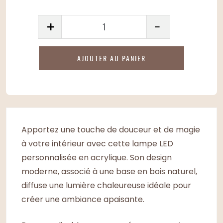
quantité
de
Lampe
AJOUTER AU PANIER
LED
personnalisée
en
acrylique
–
Apportez une touche de douceur et de magie
Veilleuse
à votre intérieur avec cette lampe LED
décorative
personnalisée en acrylique. Son design
Lune
moderne, associé à une base en bois naturel,
diffuse une lumière chaleureuse idéale pour
créer une ambiance apaisante.