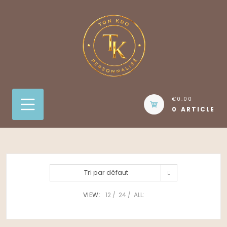
Skip
to
content
€0.00
0 ARTICLE
Tri par défaut
VIEW:
12
24
ALL: