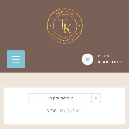
Skip
to
content
€0.00
0 ARTICLE
Tri par défaut
VIEW:
12
24
ALL: