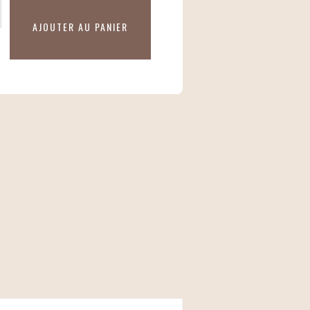
té
AJOUTER AU PANIER
e