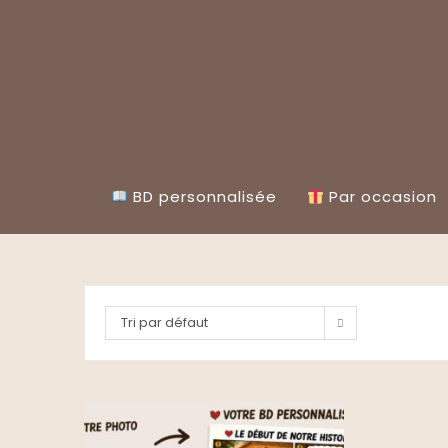
Skip
to
content
BD personnalisée
Par occasion
Tri par défaut