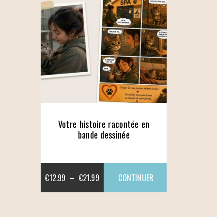
Votre histoire racontée en
bande dessinée
PLAGE
€
12.99
–
€
21.99
DE
CE