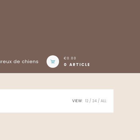
€0.00
eux de chiens
0 ARTICLE
VIEW:
12
24
ALL: