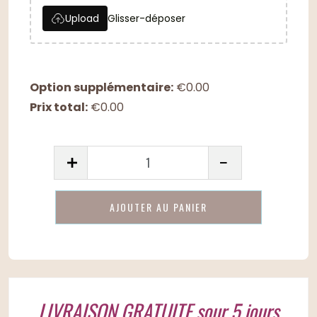
Upload
Glisser-déposer
Option supplémentaire:
€
0.00
Prix total:
€
0.00
quantité
de
Votre
PERSONNALISER
histoire
racontée
en
bande
dessinée
LIVRAISON GRATUITE sour 5 jours